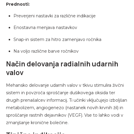
Prednosti:
Preverjeni nastavki za različne indikacije
Enostavna menjava nastavkov
Snap-in sistem za hitro zamenjavo ročnika
Na voljo različne barve ročnikov
Način delovanja radialnih udarnih
valov
Mehansko delovanje udarnih valov v tkivu stimulira živčni
sistem in povzroča sproščanje dušikovega oksida ter
drugih prenašalcev informacij. Ti učinki vključujejo izboljšan
metabolizem, angiogenezo (nastanek novih krvnih žil) in
sproščanje rastnih dejavnikov (VEGF). Vse to lahko vodi v
zmanjšanje kronične bolečine.