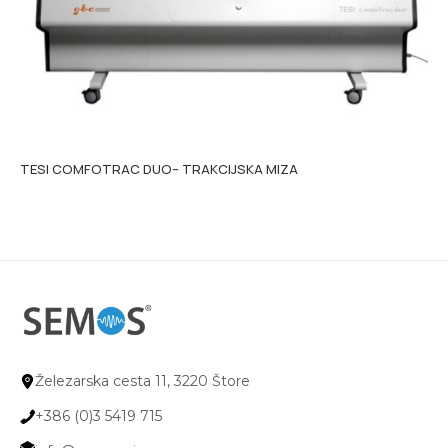
TESI COMFOTRAC DUO– TRAKCIJSKA MIZA
Hi
Železarska cesta 11, 3220 Štore
+386 (0)3 5419 715