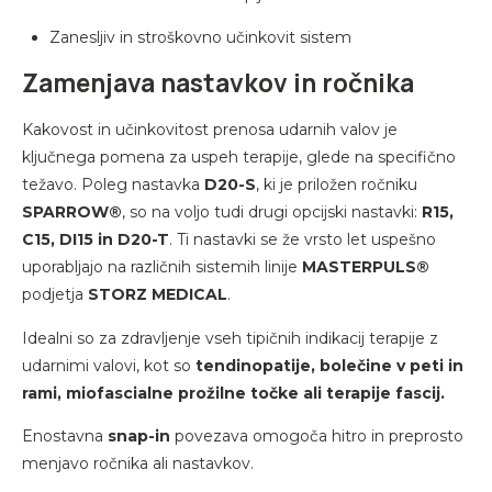
Zanesljiv in stroškovno učinkovit sistem
Zamenjava nastavkov in ročnika
Kakovost in učinkovitost prenosa udarnih valov je
ključnega pomena za uspeh terapije, glede na specifično
težavo. Poleg nastavka
D20-S
, ki je priložen ročniku
SPARROW®
, so na voljo tudi drugi opcijski nastavki:
R15,
C15, DI15 in D20-T
. Ti nastavki se že vrsto let uspešno
uporabljajo na različnih sistemih linije
MASTERPULS®
podjetja
STORZ MEDICAL
.
Idealni so za zdravljenje vseh tipičnih indikacij terapije z
udarnimi valovi, kot so
tendinopatije, bolečine v peti in
rami, miofascialne prožilne točke ali terapije fascij.
Enostavna
snap-in
povezava omogoča hitro in preprosto
menjavo ročnika ali nastavkov.