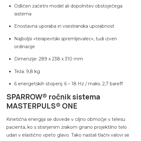
Odličen začetni model ali dopolnitev obstoječega
sistema
Enostavna uporaba in vsestranska uporabnost
Najboljši »terapevtski spremljevalec«, tudi izven
ordinacije
Dimenzije: 289 x 238 x 310 mm
Teža: 9,8 kg
6 energetskih stopenj: 6 – 18 Hz / maks. 2,7 bareff
SPARROW® ročnik sistema
MASTERPULS® ONE
Kinetična energija se dovede v ciljno območje v telesu
pacienta, ko s stisnjenim zrakom gnano projektilno telo
udari v elastično vpeto glavo. Tako nastali tlačni valovi se