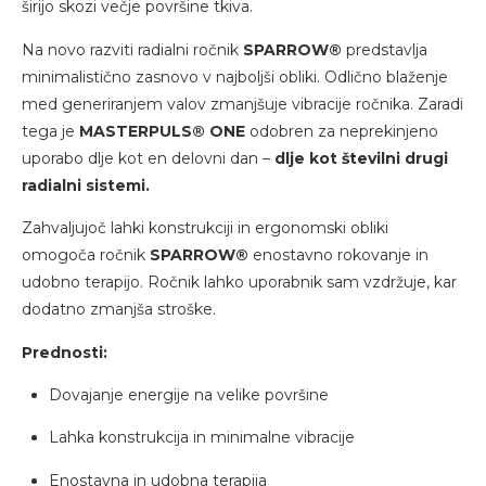
širijo skozi večje površine tkiva.
Na novo razviti radialni ročnik
SPARROW®
predstavlja
minimalistično zasnovo v najboljši obliki. Odlično blaženje
med generiranjem valov zmanjšuje vibracije ročnika. Zaradi
tega je
MASTERPULS® ONE
odobren za neprekinjeno
uporabo dlje kot en delovni dan –
dlje kot številni drugi
radialni sistemi.
Zahvaljujoč lahki konstrukciji in ergonomski obliki
omogoča ročnik
SPARROW®
enostavno rokovanje in
udobno terapijo. Ročnik lahko uporabnik sam vzdržuje, kar
dodatno zmanjša stroške.
Prednosti:
Dovajanje energije na velike površine
Lahka konstrukcija in minimalne vibracije
Enostavna in udobna terapija