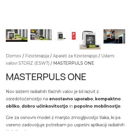
ladilno grelna terapija
evrofizioterapija
akuumska terapija CUPPING
andažni trakovi
espiratorna fizioterapija
asažni valji
asažni valji
ibracijska terapija NOVAFON
lektrode
erapevtski pripomočki
ltrazvočna terapija
obice za elektroterapijo
ilates in joga
resoterapija
njige
Domov
/
Fizioterapija
/
Aparati za fizioterapijo
/
Udarni
ermoterapija
ibracijska terapija NOVAFON
valovi STORZ (ESWT)
/ MASTERPULS ONE
akuumska terapija CUPPING
avnotežje, koordinacija
MASTERPULS ONE
ozički za aparate
opla in hladna terapija
Nov sistem radialnih tlačnih valov je bil razvit z
erilni instrumenti
osredotočenostjo na
enostavno uporabo
,
kompaktno
kupunkturne igle
obliko
,
dobro učinkovitostjo
in
popolno mobilnostjo
.
ozički za aparate
Gre za osnovni model z manjšo zmogljivostjo tlaka, ki pa
Drugo
vseeno zadovoljuje potrebam po uspešni aplikaciji radialnih