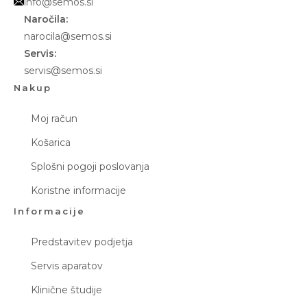
info@semos.si
Naročila:
narocila@semos.si
Servis:
servis@semos.si
Nakup
Moj račun
Košarica
Splošni pogoji poslovanja
Koristne informacije
Informacije
Predstavitev podjetja
Servis aparatov
Klinične študije