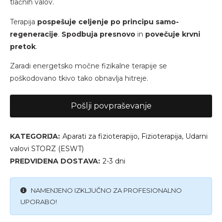
tlačnih valov.
Terapija
pospešuje celjenje po principu samo-
regeneracije
.
Spodbuja presnovo
in
povečuje krvni
pretok
.
Zaradi energetsko močne fizikalne terapije se
poškodovano tkivo tako obnavlja hitreje.
Pošlji povpraševanje
KATEGORIJA:
Aparati za fizioterapijo
,
Fizioterapija
,
Udarni
valovi STORZ (ESWT)
PREDVIDENA DOSTAVA:
2-3 dni
NAMENJENO IZKLJUČNO ZA PROFESIONALNO
UPORABO!