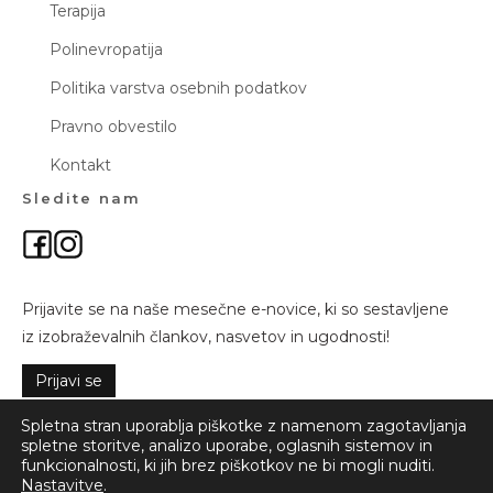
Terapija
Polinevropatija
Politika varstva osebnih podatkov
Pravno obvestilo
Kontakt
Sledite nam
Prijavite se na naše mesečne e-novice, ki so sestavljene
iz izobraževalnih člankov, nasvetov in ugodnosti!
Prijavi se
Spletna stran uporablja piškotke z namenom zagotavljanja
spletne storitve, analizo uporabe, oglasnih sistemov in
funkcionalnosti, ki jih brez piškotkov ne bi mogli nuditi.
© 2026 Semos d.o.o. Vse pravice pridržane.
Nastavitve
.