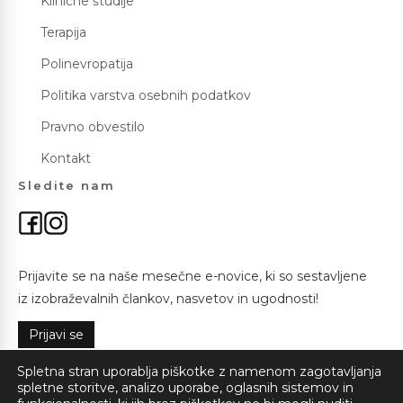
Klinične študije
Terapija
Polinevropatija
Politika varstva osebnih podatkov
Pravno obvestilo
Kontakt
Sledite nam
Prijavite se na naše mesečne e-novice, ki so sestavljene
iz izobraževalnih člankov, nasvetov in ugodnosti!
Prijavi se
Spletna stran uporablja piškotke z namenom zagotavljanja
spletne storitve, analizo uporabe, oglasnih sistemov in