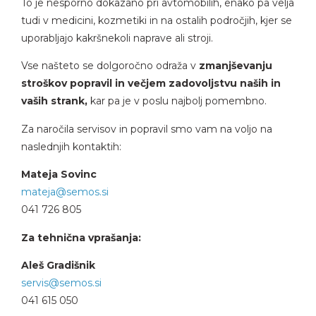
To je nesporno dokazano pri avtomobilih, enako pa velja
tudi v medicini, kozmetiki in na ostalih področjih, kjer se
uporabljajo kakršnekoli naprave ali stroji.
Vse našteto se dolgoročno odraža v
zmanjševanju
stroškov popravil in večjem zadovoljstvu naših in
vaših strank,
kar pa je v poslu najbolj pomembno.
Za naročila servisov in popravil smo vam na voljo na
naslednjih kontaktih:
Mateja Sovinc
mateja@semos.si
041 726 805
Za tehnična vprašanja:
Aleš Gradišnik
servis@semos.si
041 615 050