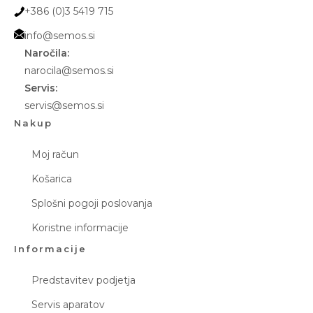
+386 (0)3 5419 715
info@semos.si
Naročila:
narocila@semos.si
Servis:
servis@semos.si
Nakup
Moj račun
Košarica
Splošni pogoji poslovanja
Koristne informacije
Informacije
Predstavitev podjetja
Servis aparatov