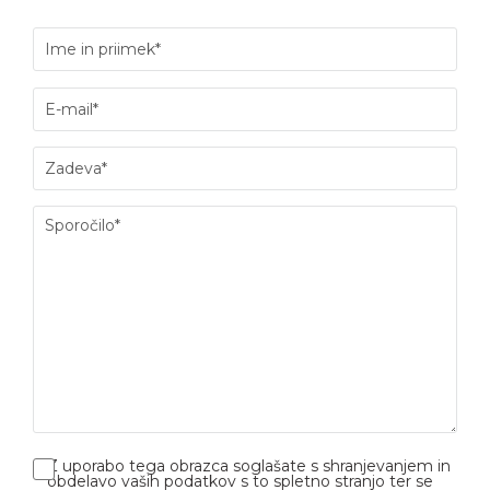
Z uporabo tega obrazca soglašate s shranjevanjem in
obdelavo vaših podatkov s to spletno stranjo ter se