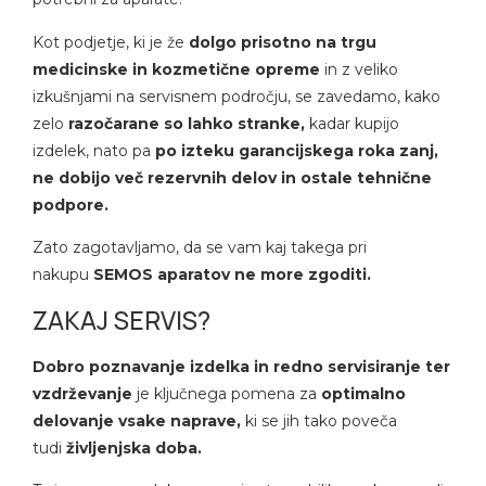
ladilno grelna terapija
evrofizioterapija
akuumska terapija CUPPING
Kot podjetje, ki je že
dolgo prisotno na trgu
medicinske in kozmetične opreme
in z veliko
andažni trakovi
espiratorna fizioterapija
asažni valji
izkušnjami na servisnem področju, se zavedamo, kako
asažni valji
ibracijska terapija NOVAFON
lektrode
zelo
razočarane so lahko stranke,
kadar kupijo
izdelek, nato pa
po izteku garancijskega roka zanj,
erapevtski pripomočki
ltrazvočna terapija
obice za elektroterapijo
ne dobijo več rezervnih delov in ostale tehnične
ilates in joga
resoterapija
njige
podpore.
ermoterapija
ibracijska terapija NOVAFON
Zato zagotavljamo, da se vam kaj takega pri
akuumska terapija CUPPING
avnotežje, koordinacija
nakupu
SEMOS aparatov ne more zgoditi.
ozički za aparate
opla in hladna terapija
ZAKAJ SERVIS?
erilni instrumenti
Dobro poznavanje izdelka in redno servisiranje ter
kupunkturne igle
vzdrževanje
je ključnega pomena za
optimalno
delovanje vsake naprave,
ki se jih tako poveča
ozički za aparate
tudi
življenjska doba.
Drugo