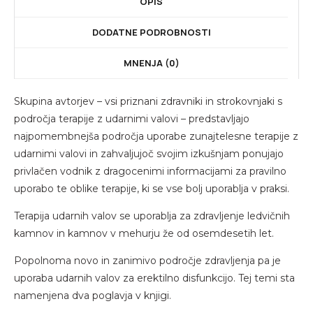
OPIS
DODATNE PODROBNOSTI
MNENJA (0)
Skupina avtorjev – vsi priznani zdravniki in strokovnjaki s
področja terapije z udarnimi valovi – predstavljajo
najpomembnejša področja uporabe zunajtelesne terapije z
udarnimi valovi in zahvaljujoč svojim izkušnjam ponujajo
privlačen vodnik z dragocenimi informacijami za pravilno
uporabo te oblike terapije, ki se vse bolj uporablja v praksi.
Terapija udarnih valov se uporablja za zdravljenje ledvičnih
kamnov in kamnov v mehurju že od osemdesetih let.
Popolnoma novo in zanimivo področje zdravljenja pa je
uporaba udarnih valov za erektilno disfunkcijo. Tej temi sta
namenjena dva poglavja v knjigi.