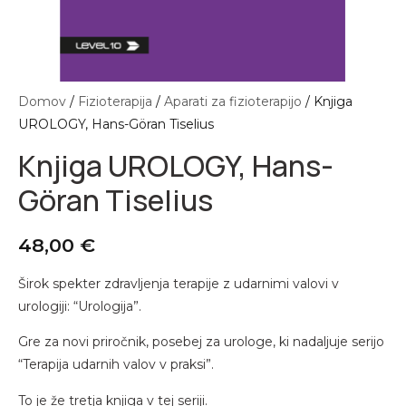
ladilno grelna terapija
evrofizioterapija
akuumska terapija CUPPING
andažni trakovi
espiratorna fizioterapija
asažni valji
asažni valji
ibracijska terapija NOVAFON
lektrode
Domov
/
Fizioterapija
/
Aparati za fizioterapijo
/ Knjiga
UROLOGY, Hans-Göran Tiselius
erapevtski pripomočki
ltrazvočna terapija
obice za elektroterapijo
Knjiga UROLOGY, Hans-
ilates in joga
resoterapija
njige
Göran Tiselius
ermoterapija
ibracijska terapija NOVAFON
akuumska terapija CUPPING
avnotežje, koordinacija
48,00
€
ozički za aparate
opla in hladna terapija
Širok spekter zdravljenja terapije z udarnimi valovi v
erilni instrumenti
urologiji: “Urologija”.
kupunkturne igle
Gre za novi priročnik, posebej za urologe, ki nadaljuje serijo
ozički za aparate
“Terapija udarnih valov v praksi”.
Drugo
To je že tretja knjiga v tej seriji.