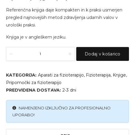
Referenčna knjiga daje kompakten in k praksi usmerjen
pregled najnovejših metod zdravljenja udarnih valov v
urološki praksi.
Knjiga je v angleškem jeziku.
Knjiga
Alternative:
UROLOGY,
Dodaj v košarico
Hans-
Göran
Tiselius
quantity
KATEGORIJA:
Aparati za fizioterapijo
,
Fizioterapija
,
Knjige
,
Pripomočki za fizioterapijo
PREDVIDENA DOSTAVA:
2-3 dni
NAMENJENO IZKLJUČNO ZA PROFESIONALNO
UPORABO!