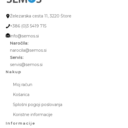
Železarska cesta 11, 3220 Štore
+386 (0)3 5419 715
info@semos.si
Naročila:
narocila@semos.si
Servis:
servis@semos.si
Nakup
Moj račun
Košarica
Splošni pogoji poslovanja
Koristne informacije
Informacije