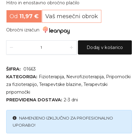
Hitro in enostavno obročno plačilo
Od
11,97
€
Vaš mesečni obrok
Obročni izračun
TERAPEVTSKI
Alternative:
POLVALJ
Dodaj v košarico
20X13X60
quantity
ŠIFRA:
01663
KATEGORIJA:
Fizioterapija
,
Nevrofizioterapija
,
Pripomočki
za fizioterapijo
,
Terapevtske blazine
,
Terapevtski
pripomočki
PREDVIDENA DOSTAVA:
2-3 dni
NAMENJENO IZKLJUČNO ZA PROFESIONALNO
UPORABO!