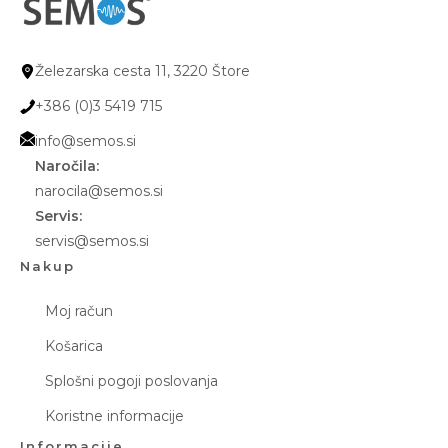
Železarska cesta 11, 3220 Štore
+386 (0)3 5419 715
info@semos.si
Naročila:
narocila@semos.si
Servis:
servis@semos.si
Nakup
Moj račun
Košarica
Splošni pogoji poslovanja
Koristne informacije
Informacije