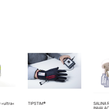
»ultra«
TIPSTIM®
SALINA 
INHALAC