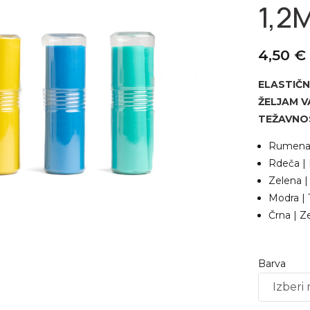
1,2
4,50
€
ELASTIČN
ŽELJAM V
TEŽAVNO
Rumena |
Rdeča | 
Zelena |
Modra | 
Črna | Z
Barva
Alternative