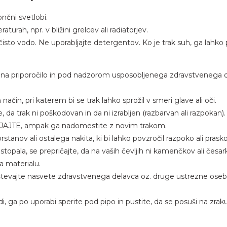
nčni svetlobi.
turah, npr. v bližini grelcev ali radiatorjev.
čisto vodo. Ne uporabljajte detergentov. Ko je trak suh, ga lahko
olj na priporočilo in pod nadzorom usposobljenega zdravstvenega
ačin, pri katerem bi se trak lahko sprožil v smeri glave ali oči.
da trak ni poškodovan in da ni izrabljen (razbarvan ali razpokan)
LJAJTE, ampak ga nadomestite z novim trakom.
tanov ali ostalega nakita, ki bi lahko povzročil razpoko ali prask
li stopala, se prepričajte, da na vaših čevljih ni kamenčkov ali česar
a materialu.
evajte nasvete zdravstvenega delavca oz. druge ustrezne osebe 
odi, ga po uporabi sperite pod pipo in pustite, da se posuši na zr