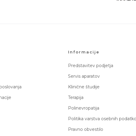
Informacije
Predstavitev podjetja
Servis aparatov
 poslovanja
Klinične študije
macije
Terapija
Polinevropatija
Politika varstva osebnih podatk
Pravno obvestilo