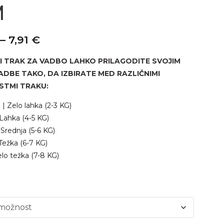
M
CENOVNI
–
7,91
€
RAZPON:
OD
I TRAK ZA VADBO LAHKO PRILAGODITE SVOJIM
4,50 €
ADBE TAKO, DA IZBIRATE MED RAZLIČNIMI
DO
STMI TRAKU:
7,91 €
 Zelo lahka (2-3 KG)
Lahka (4-5 KG)
 Srednja (5-6 KG)
Težka (6-7 KG)
elo težka (7-8 KG)
: