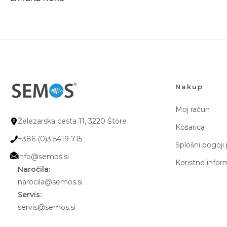
Nakup
Moj račun
Železarska cesta 11, 3220 Štore
Košarica
+386 (0)3 5419 715
Splošni pogoji
info@semos.si
Koristne infor
Naročila:
narocila@semos.si
Servis:
servis@semos.si