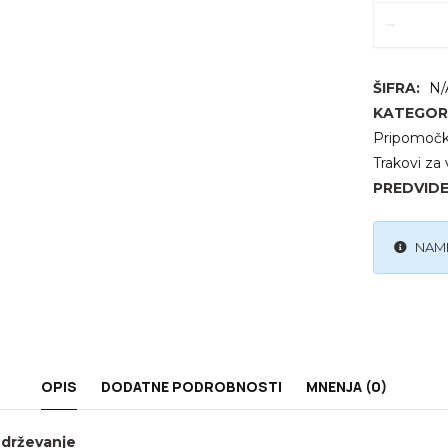
ELAST
TRAK
ZA
VADB
MATC
SPOR
ŠIFRA:
N/
1,2M
quant
KATEGORI
Pripomočki
Trakovi za
PREDVID
NAME
OPIS
DODATNE PODROBNOSTI
MNENJA (0)
zdrževanje