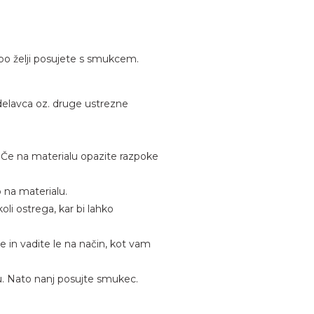
 po želji posujete s smukcem.
 delavca oz. druge ustrezne
. Če na materialu opazite razpoke
o na materialu.
koli ostrega, kar bi lahko
in vadite le na način, kot vam
aku. Nato nanj posujte smukec.