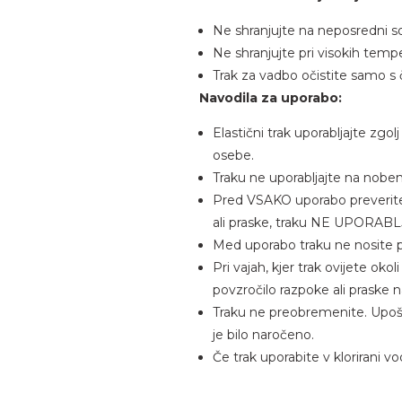
Ne shranjujte na neposredni so
Ne shranjujte pri visokih tempera
Trak za vadbo očistite samo s 
Navodila za uporabo:
Elastični trak uporabljajte zg
osebe.
Traku ne uporabljajte na noben n
Pred VSAKO uporabo preverite, 
ali praske, traku NE UPORAB
Med uporabo traku ne nosite prs
Pri vajah, kjer trak ovijete oko
povzročilo razpoke ali praske n
Traku ne preobremenite. Upošt
je bilo naročeno.
Če trak uporabite v klorirani v