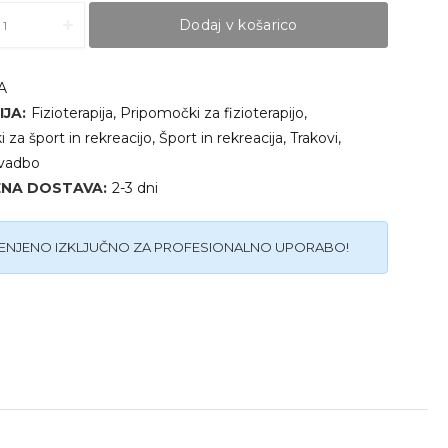
IČNI
Dodaj v košarico
O
HU
T
A
ity
JA:
Fizioterapija
,
Pripomočki za fizioterapijo
,
 za šport in rekreacijo
,
Šport in rekreacija
,
Trakovi
,
 vadbo
ENA DOSTAVA:
2-3 dni
NJENO IZKLJUČNO ZA PROFESIONALNO UPORABO!