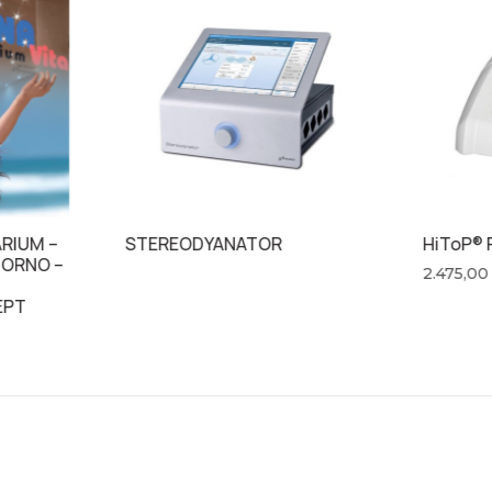
ARIUM –
STEREODYANATOR
HiToP® 
TORNO –
2.475,0
EPT