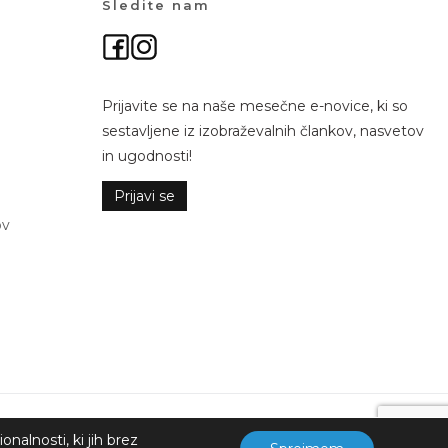
Sledite nam
Prijavite se na naše mesečne e-novice, ki so
sestavljene iz izobraževalnih člankov, nasvetov
in ugodnosti!
Prijavi se
ov
nalnosti, ki jih brez