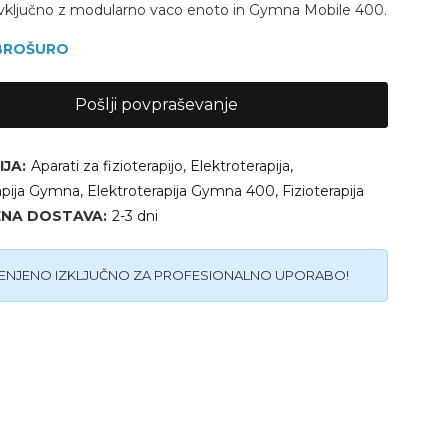
, vključno z modularno vaco enoto in Gymna Mobile 400.
 BROŠURO
Pošlji povpraševanje
JA:
Aparati za fizioterapijo
,
Elektroterapija
,
apija Gymna
,
Elektroterapija Gymna 400
,
Fizioterapija
ENA DOSTAVA:
2-3 dni
NJENO IZKLJUČNO ZA PROFESIONALNO UPORABO!