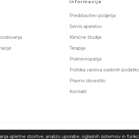
Informacije
Predstavitev podjetja
Servis aparatov
 poslovanja
Klinične študije
macije
Terapija
Polinevropatija
Politika varstva osebnih podatk
Pravno obvestilo
Kontakt
a spletne storitve, analizo uporabe, oglasnih sistemov in funkcio