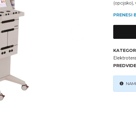
(opcijsko)
PRENESI
KATEGORI
Elektroter
PREDVID
NAME