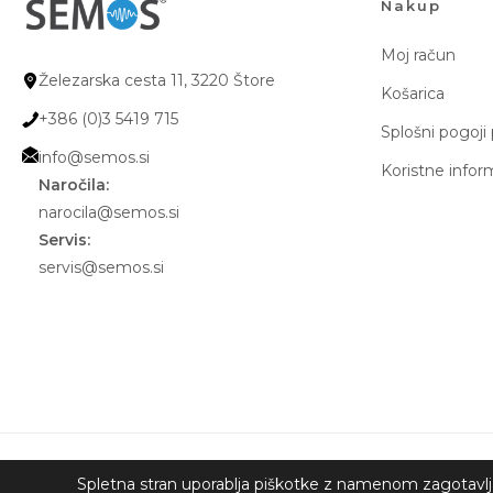
Nakup
Moj račun
Železarska cesta 11, 3220 Štore
Košarica
+386 (0)3 5419 715
Splošni pogoji
info@semos.si
Koristne infor
Naročila:
narocila@semos.si
Servis:
servis@semos.si
© 2026 Semos d.o.o. Vse pravice pridržane.
Spletna stran uporablja piškotke z namenom zagotavljanj