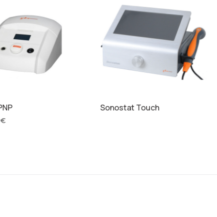
PNP
Sonostat Touch
0
€