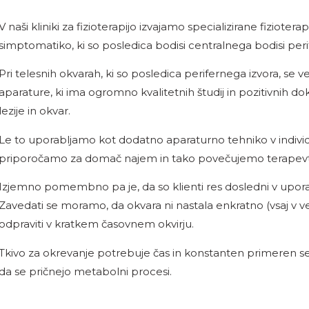
V naši kliniki za fizioterapijo izvajamo specializirane fizio
simptomatiko, ki so posledica bodisi centralnega bodisi peri
Pri telesnih okvarah, ki so posledica perifernega izvora, s
aparature, ki ima ogromno kvalitetnih študij in pozitivnih 
lezije in okvar.
Le to uporabljamo kot dodatno aparaturno tehniko v individ
priporočamo za domač najem in tako povečujemo terapevtsk
Izjemno pomembno pa je, da so klienti res dosledni v upo
Zavedati se moramo, da okvara ni nastala enkratno (vsaj v v
odpraviti v kratkem časovnem okvirju.
Tkivo za okrevanje potrebuje čas in konstanten primeren senzo
da se pričnejo metabolni procesi.