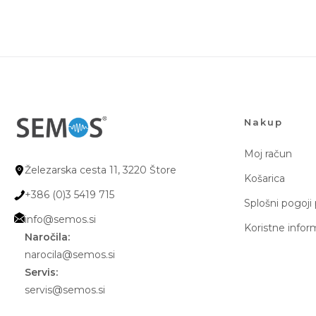
Nakup
Moj račun
Železarska cesta 11, 3220 Štore
Košarica
+386 (0)3 5419 715
Splošni pogoji
info@semos.si
Koristne infor
Naročila:
narocila@semos.si
Servis:
servis@semos.si