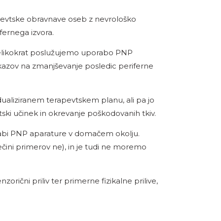
terapevtske obravnave oseb z nevrološko
fernega izvora.
e velikokrat poslužujemo uporabo PNP
dokazov na zmanjševanje posledic periferne
ualiziranem terapevtskem planu, ali pa jo
i učinek in okrevanje poškodovanih tkiv.
rabi PNP aparature v domačem okolju.
ečini primerov ne), in je tudi ne moremo
rični priliv ter primerne fizikalne prilive,