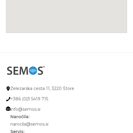
Železarska cesta 11, 3220 Štore
+386 (0)3 5419 715
info@semos.si
Naročila:
narocila@semos.si
Servis: