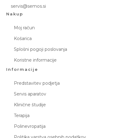
servis@semos.si
Nakup
Moj račun
Košarica
Splošni pogoji poslovanja
Koristne informacije
Informacije
Predstavitev podjetja
Servis aparatov
Klinične študije
Terapija
Polinevropatija
Politika varstva osebnih podatkov