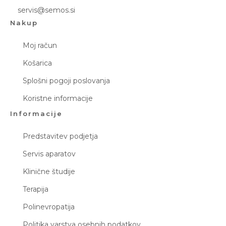
servis@semos.si
Nakup
Moj račun
Košarica
Splošni pogoji poslovanja
Koristne informacije
Informacije
Predstavitev podjetja
Servis aparatov
Klinične študije
Terapija
Polinevropatija
Politika varstva osebnih podatkov