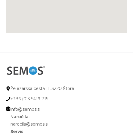
Železarska cesta 11, 3220 Štore
+386 (0)3 5419 715
info@semos.si
Naročila:
narocila@semos.si
Servis: