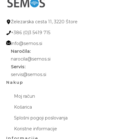
Železarska cesta 11, 3220 Štore
+386 (0)3 5419 715
info@semos.si
Naročila:
narocila@semos.si
Servis:
servis@semos.si
Nakup
Moj račun
Košarica
Splošni pogoji poslovanja
Koristne informacije
Informacije