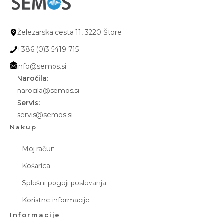
Železarska cesta 11, 3220 Štore
+386 (0)3 5419 715
info@semos.si
Naročila:
narocila@semos.si
Servis:
servis@semos.si
Nakup
Moj račun
Košarica
Splošni pogoji poslovanja
Koristne informacije
Informacije